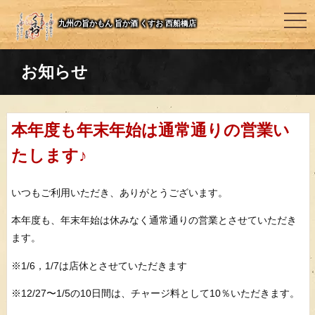
togg
九州の旨かもん 旨か酒 くすお 西船橋店
navi
お知らせ
本年度も年末年始は通常通りの営業い
たします♪
いつもご利用いただき、ありがとうございます。
本年度も、年末年始は休みなく通常通りの営業とさせていただき
ます。
※1/6，1/7は店休とさせていただきます
※12/27〜1/5の10日間は、チャージ料として10％いただきます。