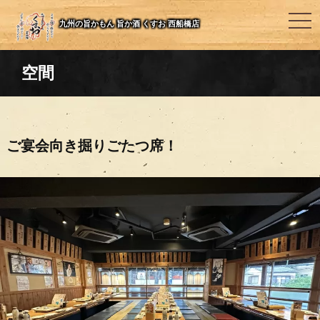
togg
九州の旨かもん 旨か酒 くすお 西船橋店
navi
空間
ご宴会向き掘りごたつ席！