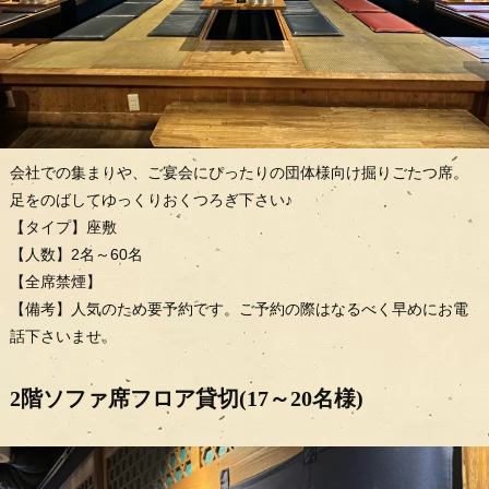
会社での集まりや、ご宴会にぴったりの団体様向け掘りごたつ席。
足をのばしてゆっくりおくつろぎ下さい♪
【タイプ】座敷
【人数】2名～60名
【全席禁煙】
【備考】人気のため要予約です。ご予約の際はなるべく早めにお電
話下さいませ。
2階ソファ席フロア貸切(17～20名様)