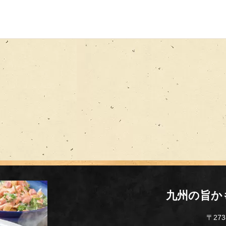
九州の旨か
〒273