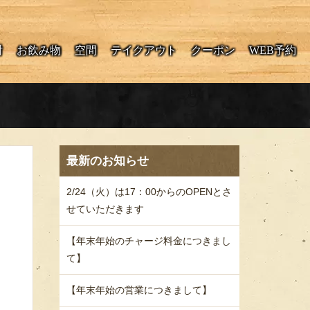
酎
お飲み物
空間
テイクアウト
クーポン
WEB予約
最新のお知らせ
2/24（火）は17：00からのOPENとさ
せていただきます
【年末年始のチャージ料金につきまし
て】
【年末年始の営業につきまして】