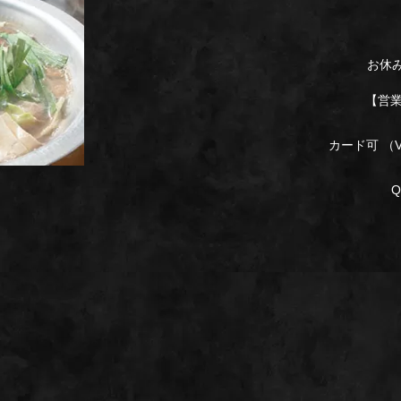
お休
【営業時
カード可 （VI
Q