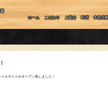
橋店
ホーム
こだわり
ご宴会
料理
本格焼
！
ィシャルサイトがオープン致しました！