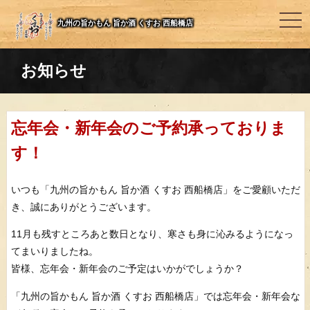
togg
九州の旨かもん 旨か酒 くすお 西船橋店
navi
お知らせ
忘年会・新年会のご予約承っておりま
す！
いつも「九州の旨かもん 旨か酒 くすお 西船橋店」をご愛顧いただ
き、誠にありがとうございます。
11月も残すところあと数日となり、寒さも身に沁みるようになっ
てまいりましたね。
皆様、忘年会・新年会のご予定はいかがでしょうか？
「九州の旨かもん 旨か酒 くすお 西船橋店」では忘年会・新年会な