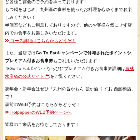
ど各種ご宴会のご予約を承っております！
もつ鍋をはじめ、九州産の食材を使ったお料理を心ゆくまでお楽
しみください！
半個室などもご用意しておりますので、他のお客様を気にせず店
内でお食事をお楽しみいただけます。
コース詳細はこちらからどうぞ！
また、当店では
Go To Eatキャンペーンで付与されたポイント
や、
プレミアム付きお食事券
もご利用いただけます！
※Go To Eatポイントならびにプレミアム付きお食事券詳細は
農林
水産省の公式サイト
をご覧ください。
忘年会・新年会はぜひ「九州の旨かもん 旨か酒 くすお 西船橋店」
で！
事前のWEB予約はこちらからどうぞ！
HotpepperのWEB予約ページへ
皆様のご来店をお待ちしております！