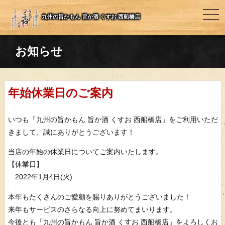
togg
九州の旨かもん 旨か酒 くすお 西船橋店
navi
お知らせ
年始休業日のご案内
いつも「九州の旨かもん 旨か酒 くすお 西船橋店」をご利用いただ
きまして、誠にありがとうございます！
当店の年始の休業日についてご案内いたします。
【休業日】
2022年1月4日(火)
本年もたくさんのご愛顧を賜りありがとうございました！
来年もサービスのさらなる向上に努めてまいります。
今後とも「九州の旨かもん 旨か酒 くすお 西船橋店」をよろしくお